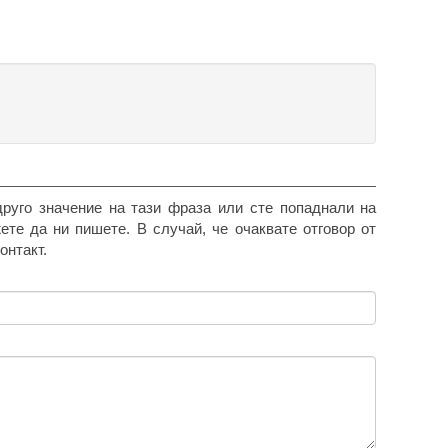
друго значение на тази фраза или сте попаднали на
жете да ни пишете. В случай, че очаквате отговор от
онтакт.