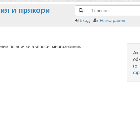
ия и прякори
Вход
Регистрация
ние по всички въпроси; многознайник
Ак
об
го
фр