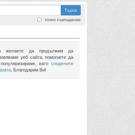
Търси
точно съвпадение
о желаете да продължим да
новяваме уеб сайта, помогнете да
 популяризираме, като
споделите
азата
. Благодарим Ви!