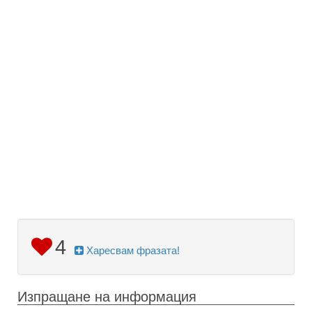
4
Харесвам фразата!
Изпращане на информация