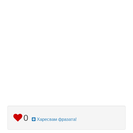
0
Харесвам фразата!