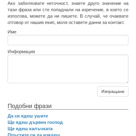
Ако забелязвате неточност, знаете друго значение на
тази фраза или сте попаднали на изречение, в което се
използва, можете да ни пишете. В случай, че очаквате
отговор от нашия екип, моля оставете данни за контакт.
Име
Информация
Изпращане
Подобни фрази
Да си ядеш ушите
Ще ядеш дървен господ
Ще ядеш калъчката
Пръстите си да изядеш