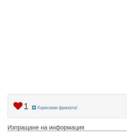
1
Харесвам фразата!
Изпращане на информация