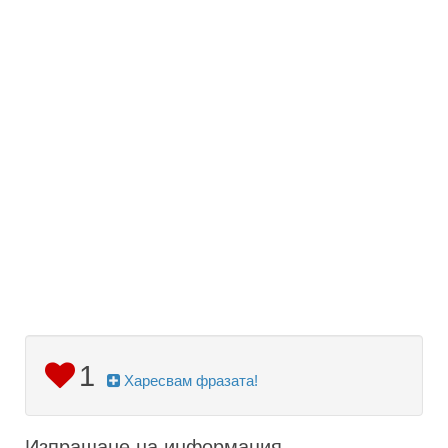
1
Харесвам фразата!
Изпращане на информация