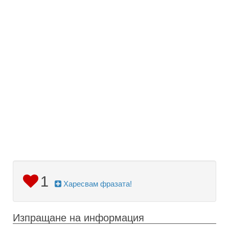
1
Харесвам фразата!
Изпращане на информация