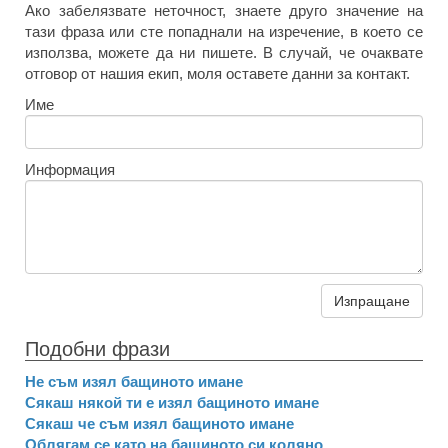
Ако забелязвате неточност, знаете друго значение на
тази фраза или сте попаднали на изречение, в което се
използва, можете да ни пишете. В случай, че очаквате
отговор от нашия екип, моля оставете данни за контакт.
Име
Информация
Изпращане
Подобни фрази
Не съм изял бащиното имане
Сякаш някой ти е изял бащиното имане
Сякаш че съм изял бащиното имане
Облягам се като на бащиното си коляно