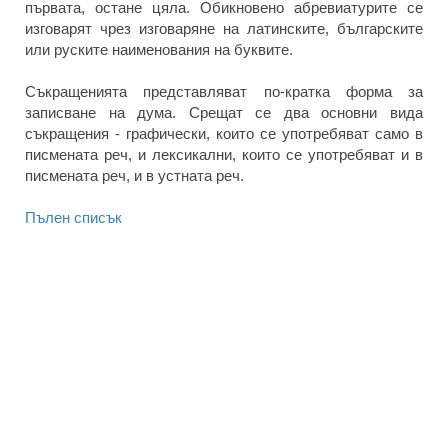
първата, остане цяла. Обикновено абревиатурите се
изговарят чрез изговаряне на латинските, българските
или руските наименования на буквите.
Съкращенията представляват по-кратка форма за
записване на дума. Срещат се два основни вида
съкращения - графически, които се употребяват само в
писмената реч, и лексикални, които се употребяват и в
писмената реч, и в устната реч.
Пълен списък