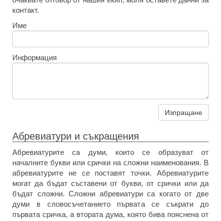
контакт.
Име
Информация
Изпращане
Абревиатури и съкращения
Абревиатурите са думи, които се образуват от
началните букви или срички на сложни наименования. В
абревиатурите не се поставят точки. Абревиатурите
могат да бъдат съставени от букви, от срички или да
бъдат сложни. Сложни абревиатури са когато от две
думи в словосъчетанието първата се съкрати до
първата сричка, а втората дума, която бива пояснена от