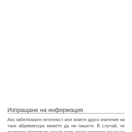
Изпращане на информация
Ако забелязвате неточност или знаете друго значение на
тази абревиатура можете да ни пишете. В случай, че
очаквате отговор от нашия екип, моля оставете данни за