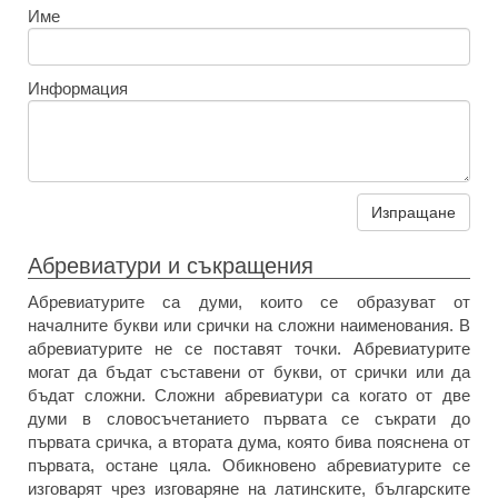
Име
Информация
Изпращане
Абревиатури и съкращения
Абревиатурите са думи, които се образуват от
началните букви или срички на сложни наименования. В
абревиатурите не се поставят точки. Абревиатурите
могат да бъдат съставени от букви, от срички или да
бъдат сложни. Сложни абревиатури са когато от две
думи в словосъчетанието първата се съкрати до
първата сричка, а втората дума, която бива пояснена от
първата, остане цяла. Обикновено абревиатурите се
изговарят чрез изговаряне на латинските, българските