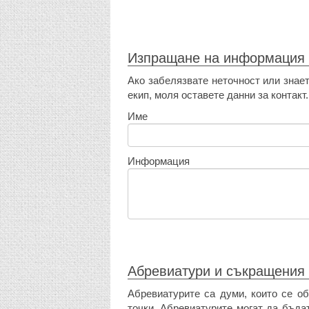
Изпращане на информация
Ако забелязвате неточност или знает
екип, моля оставете данни за контакт.
Име
Информация
Абревиатури и съкращения
Абревиатурите са думи, които се об
точки. Абревиатурите могат да бъда