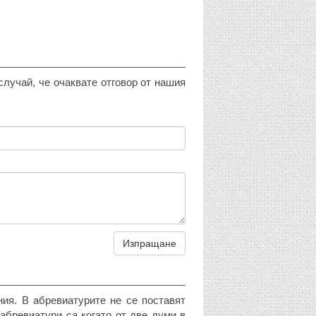
случай, че очаквате отговор от нашия
Изпращане
ния. В абревиатурите не се поставят
абревиатури са когато от две думи в