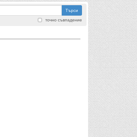
Търси
точно съвпадение