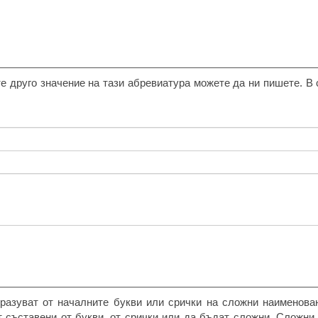
е друго значение на тази абревиатура можете да ни пишете. В 
разуват от началните букви или срички на сложни наименова
т съставени от букви, от срички или да бъдат сложни. Сложни 