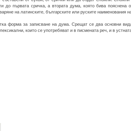
и до първата сричка, а втората дума, която бива пояснена 
оваряне на латинските, българските или руските наименования н
тка форма за записване на дума. Срещат се два основни вида
лексикални, които се употребяват и в писмената реч, и в устната