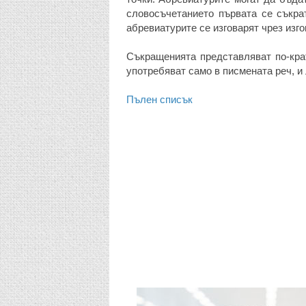
словосъчетанието първата се съкрат
абревиатурите се изговарят чрез изг
Съкращенията представляват по-кра
употребяват само в писмената реч, и 
Пълен списък