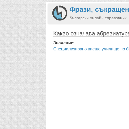
Фрази, съкращен
български онлайн справочник
Какво означава абревиату
Значение:
Специализирано висше училище по б