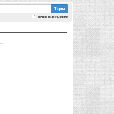
Търси
точно съвпадение