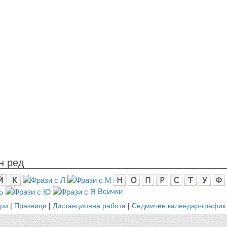
н ред
Всички
ари
|
Празници
|
Дистанционна работа
|
Седмичен календар-график