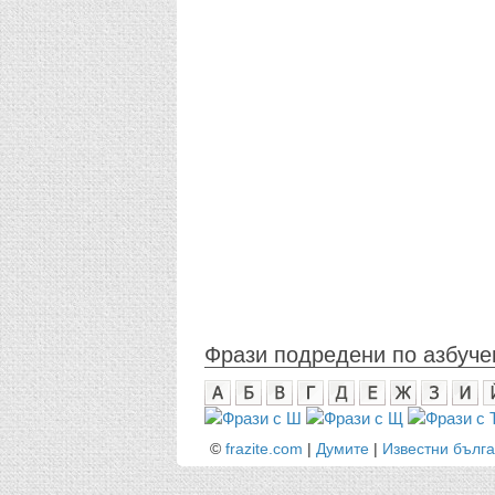
Фрази подредени по азбуче
©
frazite.com
|
Думите
|
Известни бълг