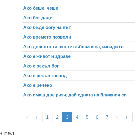
Ако беше, чеше
Ако бог даде
Ако бъде богу на път
Ако времето позволи
Ако дясното ти око те съблазнява, извади го
Ако е живот и здраве
Ако е рекъл бог
Ако е рекъл господ
Ако е речено
Ако имаш две ризи, дай едната на ближния си
1
2
3
4
5
6
7
н ред