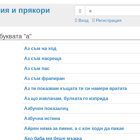
ия и прякори
Вход
Регистрация
буквата "а"
Аз съм на ход
Аз съм насреща
Аз съм пас
Аз съм фрапиран
Аз ти показвам къщата ти си намери вратата
Аз що извлачам, булката го изприда
Азбучен показалец
Азбучна истина
Айрян няма за пиене, а с кон ходи да пикае
Ако баба ми беше мъжка