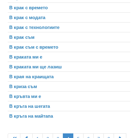
В крак с времето
В крак с модата
В крак с технологиите
В крак съм
В крак съм с времето
В краката ми е
В краката ми ще лазиш
В края на краищата
В криза съм
В кръвта ми е
В кръгa на шегата
В кръга на майтапа