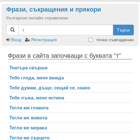
Фрази, съкращения и прякори
български онлайн справочник
Търси
Вход
Регистрация
точно съвпадение
Фрази в сайта започващи с буквата "т"
Театъра свърши
Тебе гледа, мене вижда
Тебе думам, дъще, сещай се, снахо
Тебе лъжа, мене истина
Тегли ми главата
Тегли ме живота
Тегли ме мерака
Тегли ме сърцето