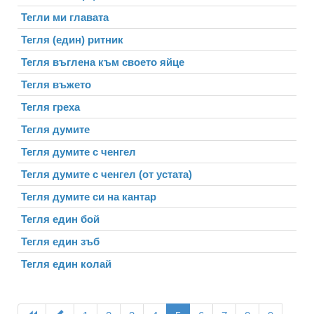
Тегли ми главата
Тегля (един) ритник
Тегля въглена към своето яйце
Тегля въжето
Тегля греха
Тегля думите
Тегля думите с ченгел
Тегля думите с ченгел (от устата)
Тегля думите си на кантар
Тегля един бой
Тегля един зъб
Тегля един колай