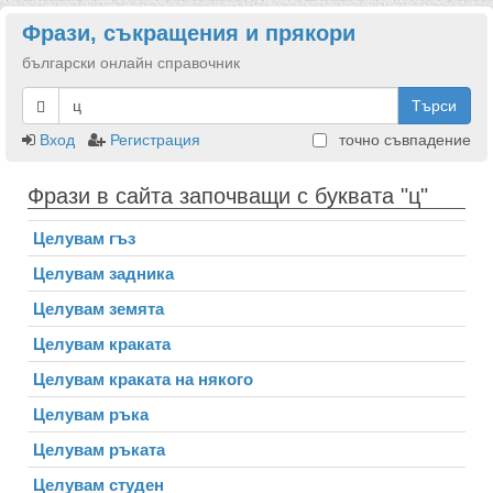
Фрази, съкращения и прякори
български онлайн справочник
Търси
Вход
Регистрация
точно съвпадение
Фрази в сайта започващи с буквата "ц"
Целувам гъз
Целувам задника
Целувам земята
Целувам краката
Целувам краката на някого
Целувам ръка
Целувам ръката
Целувам студен