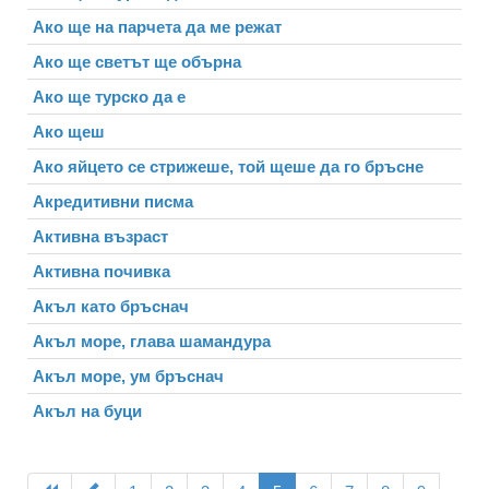
Ако ще на парчета да ме режат
Ако ще светът ще обърна
Ако ще турско да е
Ако щеш
Ако яйцето се стрижеше, той щеше да го бръсне
Акредитивни писма
Активна възраст
Активна почивка
Акъл като бръснач
Акъл море, глава шамандура
Акъл море, ум бръснач
Акъл на буци