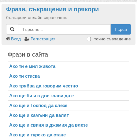
Фрази, съкращения и прякори
български онлайн справочник
Търси
Вход
Регистрация
точно съвпадение
Фрази в сайта
Ако ти е мил живота
Ако ти стиска
Ако трябва да говорим честно
Ако ще би и с две глави да е
Ако ще и Господ да слезе
Ако ще и камъни да валят
Ако ще и свиня в джамия да влезе
Ако ще и турско да стане