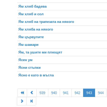
Ям хляб бадева
Ям хляб и сол
Ям хляб на трапезата на някого
Ям хляба на някого
Ям цървулите
Ям шамари
Ям, та ушите ми плющят
Ясен ум
Ясни стъпки
Ясно е като в мъгла
939
940
941
942
943
944