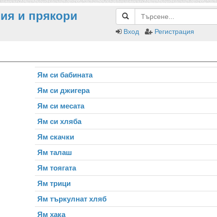
ия и прякори
Вход
Регистрация
Ям си бабината
Ям си джигера
Ям си месата
Ям си хляба
Ям скачки
Ям талаш
Ям тоягата
Ям трици
Ям търкулнат хляб
Ям хака