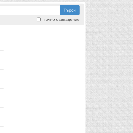
Търси
точно съвпадение