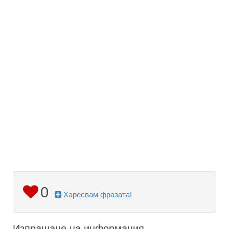
0
Харесвам фразата!
Изпращане на информация