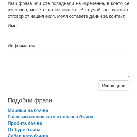
тази фраза или сте попаднали на изречение, в което се
използва, можете да ни пишете. В случай, че очаквате
отговор от нашия екип, моля оставете данни за контакт.
Име
Информация
Изпращане
Подобни фрази
Мириша на бъчва
Гласа ми излиза като от празна бъчва
Пробита бъчва
От буре бъчва
Дебел като бъчва