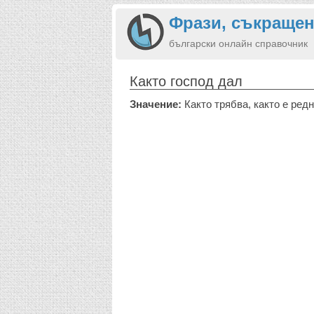
Фрази, съкращен
български онлайн справочник
Както господ дал
Значение:
Както трябва, както е ред