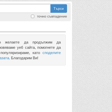
Търси
точно съвпадение
о желаете да продължим да
новяваме уеб сайта, помогнете да
 популяризираме, като
споделите
азата
. Благодарим Ви!