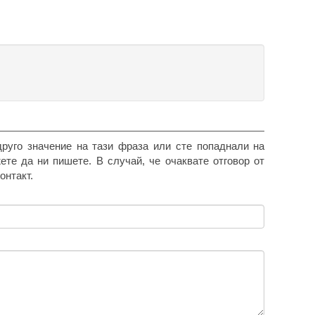
друго значение на тази фраза или сте попаднали на
жете да ни пишете. В случай, че очаквате отговор от
онтакт.