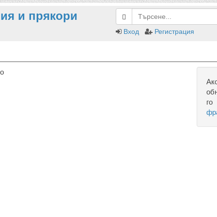
ия и прякори
Вход
Регистрация
но
Ак
об
го
фр