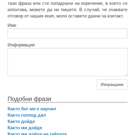
тази фраза или сте попаднали на изречение, в което се
използва, можете да ни пишете. В случай, че очаквате
отговор от нашия екип, моля оставете данни за контакт.
Име
Информация
Изпращане
Подобни фрази
Както бог ми е научил
Както господ дал
Както дойде
Както ми дойде
Както ми дойде на гайдата