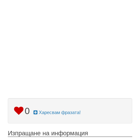
0
Харесвам фразата!
Изпращане на информация