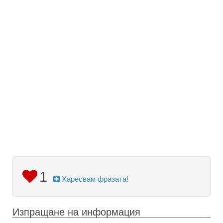
1
Харесвам фразата!
Изпращане на информация