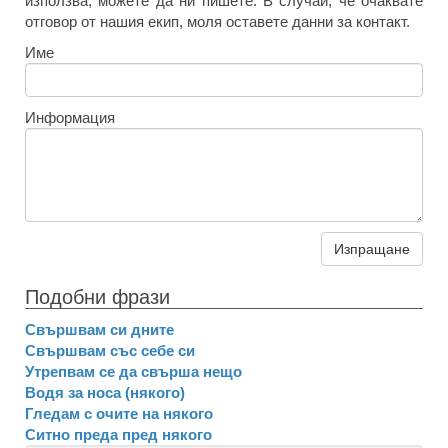
използва, можете да ни пишете. В случай, че очаквате
отговор от нашия екип, моля оставете данни за контакт.
Име
Информация
Изпращане
Подобни фрази
Свършвам си дните
Свършвам със себе си
Утрепвам се да свърша нещо
Водя за носа (някого)
Гледам с очите на някого
Ситно преда пред някого