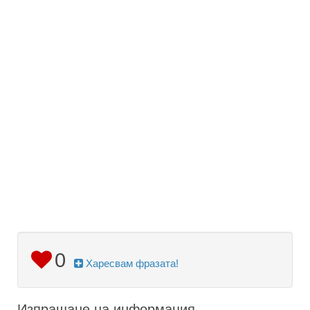
0
Харесвам фразата!
Изпращане на информация