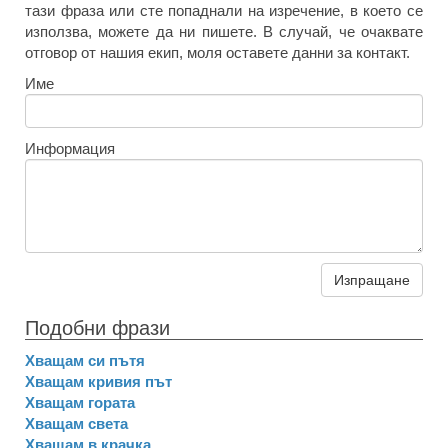
тази фраза или сте попаднали на изречение, в което се
използва, можете да ни пишете. В случай, че очаквате
отговор от нашия екип, моля оставете данни за контакт.
Име
Информация
Изпращане
Подобни фрази
Хващам си пътя
Хващам кривия път
Хващам гората
Хващам света
Хващам в крачка