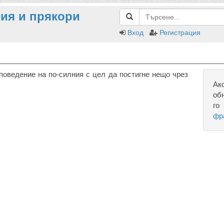
ия и прякори
Вход
Регистрация
поведение на по-силния с цел да постигне нещо чрез
Ак
об
го
фр