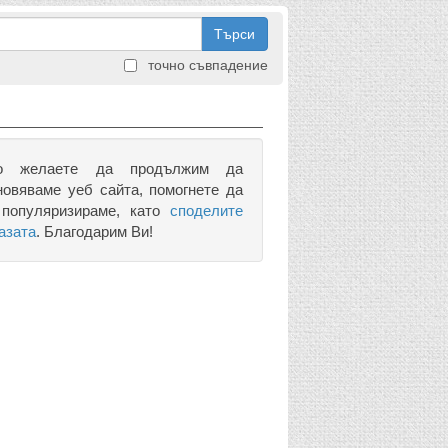
Търси
точно съвпадение
о желаете да продължим да
новяваме уеб сайта, помогнете да
 популяризираме, като
споделите
азата
. Благодарим Ви!