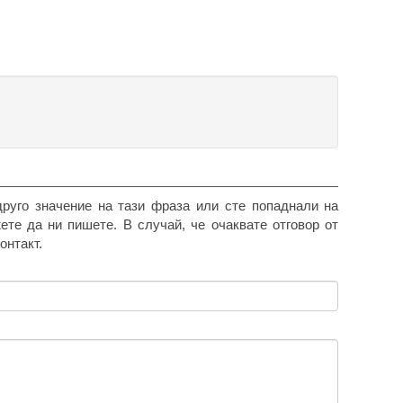
друго значение на тази фраза или сте попаднали на
жете да ни пишете. В случай, че очаквате отговор от
онтакт.