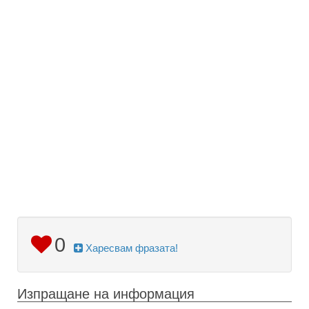
0
Харесвам фразата!
Изпращане на информация