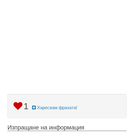
1
Харесвам фразата!
Изпращане на информация