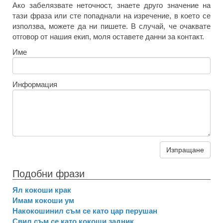
Ако забелязвате неточност, знаете друго значение на
тази фраза или сте попаднали на изречение, в което се
използва, можете да ни пишете. В случай, че очаквате
отговор от нашия екип, моля оставете данни за контакт.
Име
Информация
Изпращане
Подобни фрази
Ял кокоши крак
Имам кокоши ум
Накокошинил съм се като цар перушан
Свил съм се като кокоши задник