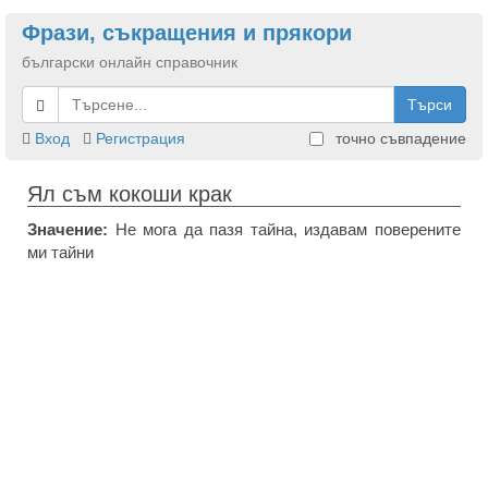
Фрази, съкращения и прякори
български онлайн справочник
Търси
Вход
Регистрация
точно съвпадение
Ял съм кокоши крак
Значение:
Не мога да пазя тайна, издавам поверените
ми тайни