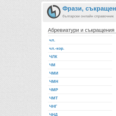
Фрази, съкращен
български онлайн справочник
Абревиатури и съкращения
чл.
чл.-кор.
ЧЛК
ЧМ
ЧМИ
ЧМН
ЧМР
ЧМТ
ЧНГ
ЧНД