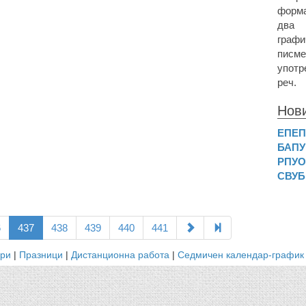
форма
два
графи
писме
употр
реч.
Нов
ЕПЕ
БАП
РПУ
СВУБ
6
437
438
439
440
441
ари
|
Празници
|
Дистанционна работа
|
Седмичен календар-график