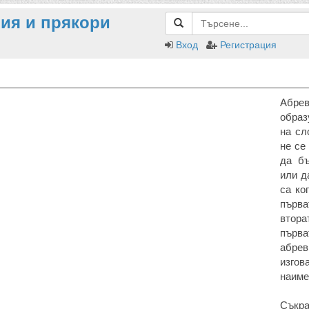
ия и прякори
Вход
Регистрация
Абре
образ
на сл
не се
да бъ
или д
са ко
първа
втор
първ
абре
изгов
наиме
Съкр