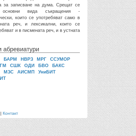
 за записване на дума. Срещат се
 основни вида съкращения -
чески, които се употребяват само в
ната реч, и лексикални, които се
ебяват и в писмената реч, и в устната
и абревиатури
П
БАРМ
НВРЗ
МРГ
ССУМОР
УГМ
СШК
ОДИ
БВО
БАКС
О
МЗС
АИСМП
УниБИТ
ИТ
|
Контакт