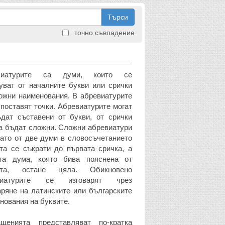
Търси
точно съвпадение
виатурите са думи, които се
уват от началните букви или срички
ожни наименования. В абревиатурите
 поставят точки. Абревиатурите могат
дат съставени от букви, от срички
а бъдат сложни. Сложни абревиатури
гато от две думи в словосъчетанието
та се съкрати до първата сричка, а
ата дума, която бива пояснена от
ата, остане цяла. Обикновено
виатурите се изговарят чрез
аряне на латинските или българските
нования на буквите.
ащенията представляват по-кратка