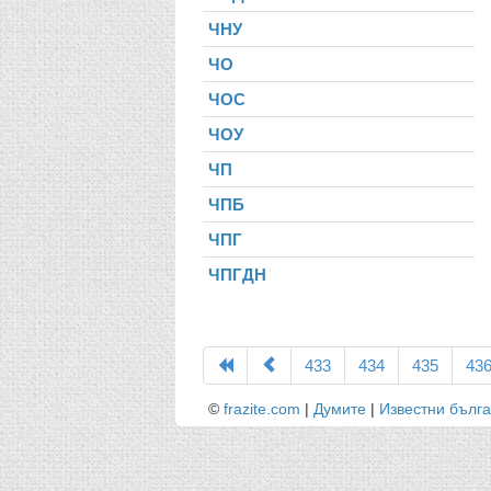
ЧНУ
ЧО
ЧОС
ЧОУ
ЧП
ЧПБ
ЧПГ
ЧПГДН
433
434
435
43
©
frazite.com
|
Думите
|
Известни бълг