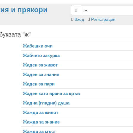
ия и прякори
Вход
Регистрация
буквата "ж"
Жабешки очи
Жабчето закурка
Жаден за живот
Жаден за знания
Жаден за пари
Жаден като врана за кръв
Жадна (гладна) душа
Жажда за живот
Жажда за знание
Жажда за мъст