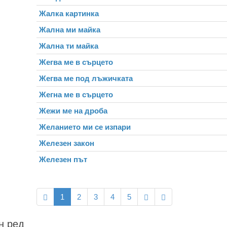
Жалка картинка
Жална ми майка
Жална ти майка
Жегва ме в сърцето
Жегва ме под лъжичката
Жегна ме в сърцето
Жежи ме на дроба
Желанието ми се изпари
Железен закон
Железен път
1
2
3
4
5
н ред