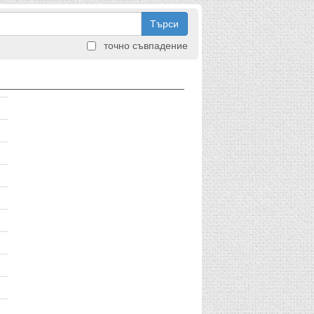
Търси
точно съвпадение