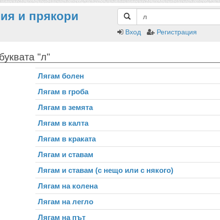
ия и прякори
Вход
Регистрация
буквата "л"
Лягам болен
Лягам в гроба
Лягам в земята
Лягам в калта
Лягам в краката
Лягам и ставам
Лягам и ставам (с нещо или с някого)
Лягам на колена
Лягам на легло
Лягам на път