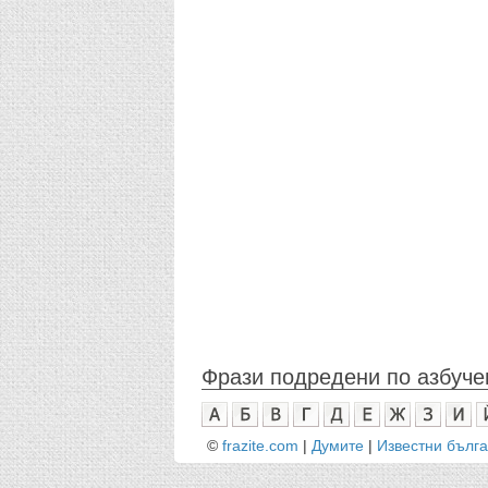
Фрази подредени по азбуче
©
frazite.com
|
Думите
|
Известни бълг