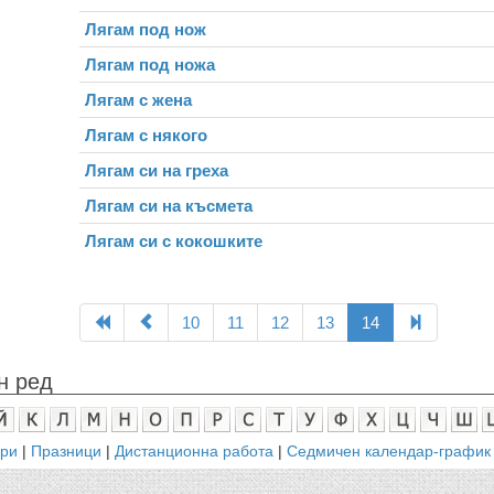
Лягам под нож
Лягам под ножа
Лягам с жена
Лягам с някого
Лягам си на греха
Лягам си на късмета
Лягам си с кокошките
10
11
12
13
14
н ред
ари
|
Празници
|
Дистанционна работа
|
Седмичен календар-график