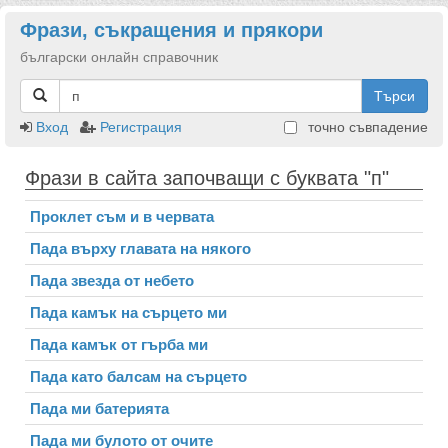
Фрази, съкращения и прякори
български онлайн справочник
Търси
Вход
Регистрация
точно съвпадение
Фрази в сайта започващи с буквата "п"
Пpoклeт съм и в червата
Пада върху главата на някого
Пада звезда от небето
Пада камък на сърцето ми
Пада камък от гърба ми
Пада като балсам на сърцето
Пада ми батерията
Пада ми булото от очите