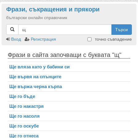
Фрази, съкращения и прякори
български онлайн справочник
Търси
Вход
Регистрация
точно съвпадение
Фрази в сайта започващи с буквата "щ"
Ще вляза като у бабини си
Ще вървя на спънците
Ще вържа черна кърпа
Ще го бъде
Ще го накастря
Ще го насоля
Ще го оскубе
Ще го отнеса