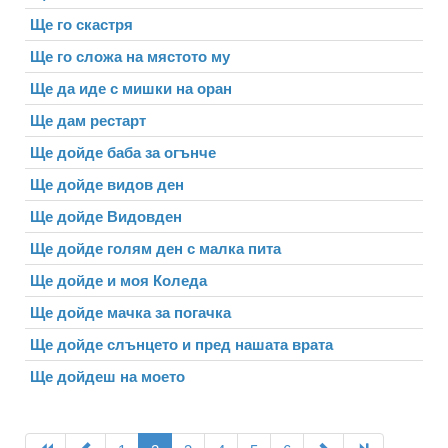
Ще го скастря
Ще го сложа на мястото му
Ще да иде с мишки на оран
Ще дам рестарт
Ще дойде баба за огънче
Ще дойде видов ден
Ще дойде Видовден
Ще дойде голям ден с малка пита
Ще дойде и моя Коледа
Ще дойде мачка за погачка
Ще дойде слънцето и пред нашата врата
Ще дойдеш на моето