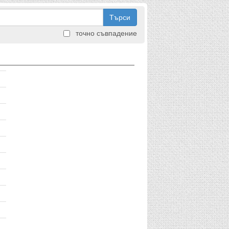
Търси
точно съвпадение