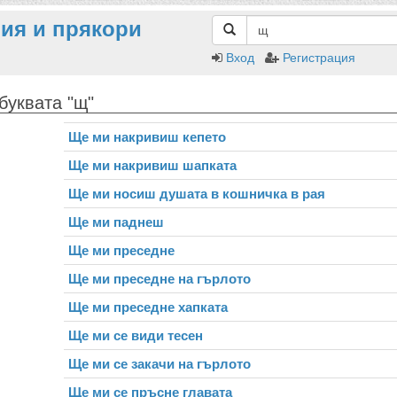
ия и прякори
Вход
Регистрация
буквата "щ"
Ще ми накривиш кепето
Ще ми накривиш шапката
Ще ми носиш душата в кошничка в рая
Ще ми паднеш
Ще ми преседне
Ще ми преседне на гърлото
Ще ми преседне хапката
Ще ми се види тесен
Ще ми се закачи на гърлото
Ще ми се пръсне главата