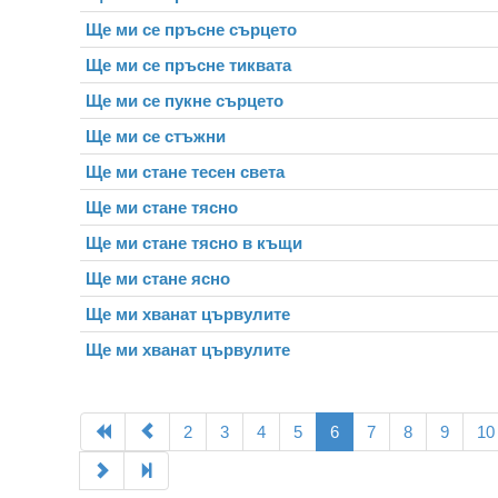
Ще ми се пръсне сърцето
Ще ми се пръсне тиквата
Ще ми се пукне сърцето
Ще ми се стъжни
Ще ми стане тесен света
Ще ми стане тясно
Ще ми стане тясно в къщи
Ще ми стане ясно
Ще ми хвaнат цървулите
Ще ми хванат цървулите
2
3
4
5
6
7
8
9
10