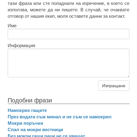
тази фраза или сте попаднали на изречение, в което се
използва, можете да ни пишете. В случай, че очаквате
отговор от нашия екип, моля оставете данни за контакт.
Име
Информация
Изпращане
Подобни фрази
Намокрих гащите
През водата съм минал и не съм се намокрил
Мокри поръчки
Спал на мокри вестници
Без мокри гащи раци не се хващат