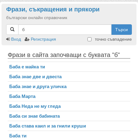
Фрази, съкращения и прякори
български онлайн справочник
Търси
Вход
Регистрация
точно съвпадение
Фрази в сайта започващи с буквата "б"
Баба е майка ти
Баба знае две и двеста
Баба знае и друга уличка
Баба Марта
Баба Неда не му гледа
Баба си знае бабината
Баба става каил и за гнили круши
Баба ти