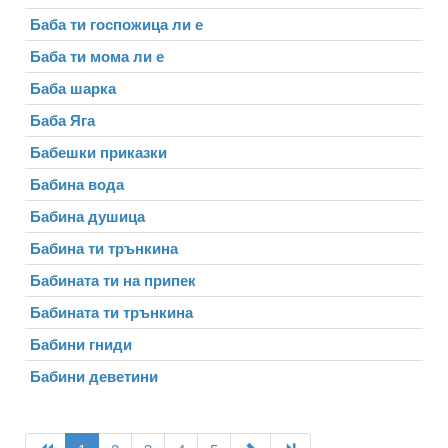
Баба ти госпожица ли е
Баба ти мома ли е
Баба шарка
Баба Яга
Бабешки приказки
Бабина вода
Бабина душица
Бабина ти трънкина
Бабината ти на припек
Бабината ти трънкина
Бабини гниди
Бабини деветини