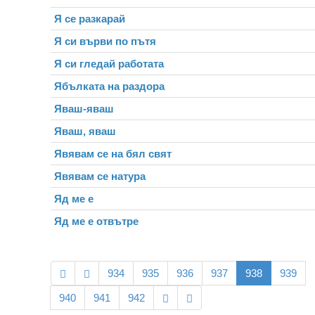
Я се разкарай
Я си върви по пътя
Я си гледай работата
Ябълката на раздора
Яваш-яваш
Яваш, яваш
Явявам се на бял свят
Явявам се натура
Яд ме е
Яд ме е отвътре
934
935
936
937
938
939
940
941
942