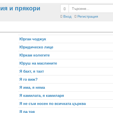
ия и прякори
Вход
Регистрация
Юрган чоджук
Юридическо лице
Юркам колегите
Юруш на маслините
Я бахт, я тахт
Я го виж?
Я има, я няма
Я камилата, я камиларя
Я не съм носен по всичката църква
Я па тоя